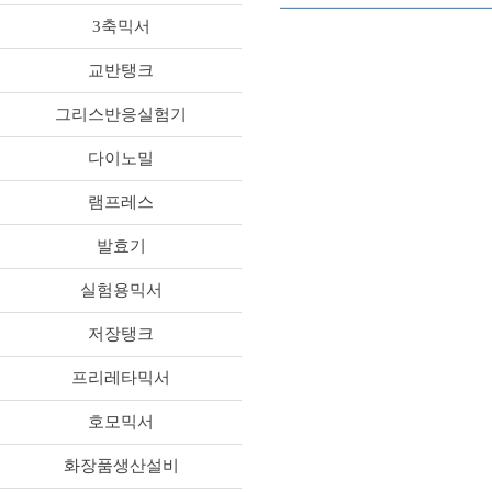
3축믹서
교반탱크
그리스반응실험기
다이노밀
램프레스
발효기
실험용믹서
저장탱크
프리레타믹서
호모믹서
화장품생산설비